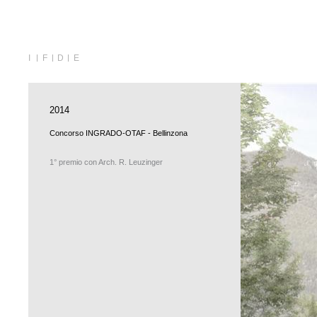
I
F
D
E
2014
Concorso INGRADO-OTAF - Bellinzona
1° premio con Arch. R. Leuzinger