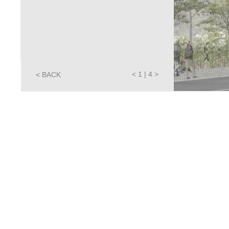
<
1
|
4
>
< BACK