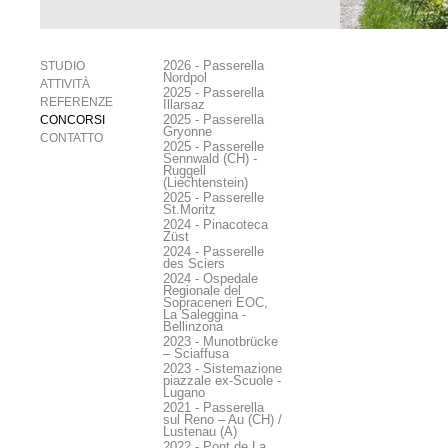
2026 - Passerella
STUDIO
Nordpol
ATTIVITÀ
2025 - Passerella
REFERENZE
Illarsaz
2025 - Passerella
CONCORSI
Gryonne
CONTATTO
2025 - Passerelle
Sennwald (CH) -
Ruggell
(Liechtenstein)
2025 - Passerelle
St.Moritz
2024 - Pinacoteca
Züst
2024 - Passerelle
des Sciers
2024 - Ospedale
Regionale del
Sopraceneri EOC,
La Saleggina -
Bellinzona
2023 - Munotbrücke
– Sciaffusa
2023 - Sistemazione
piazzale ex-Scuole -
Lugano
2021 - Passerella
sul Reno – Au (CH) /
Lustenau (A)
2022 - Pont de La