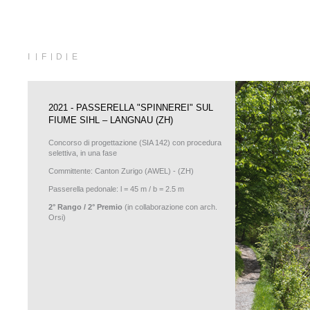
I
F
D
E
2021 - PASSERELLA "SPINNEREI" SUL
FIUME SIHL – LANGNAU (ZH)
Concorso di progettazione (SIA 142) con procedura
selettiva, in una fase
Committente: Canton Zurigo (AWEL) - (ZH)
Passerella pedonale: l = 45 m / b = 2.5 m
2° Rango / 2° Premio
(in collaborazione con arch.
Orsi)