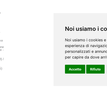
a
Noi usiamo i c
,
Noi usiamo i cookies e 
ke
esperienza di navigazio
one
e -
personalizzati e annunci
per capire da dove arriv
) /
S)
Accetto
Rifiuto
 –
ne