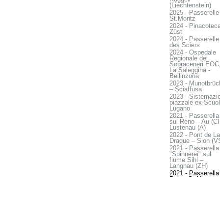
(Liechtenstein)
2025 - Passerelle
St.Moritz
2024 - Pinacotec
Züst
2024 - Passerelle
des Sciers
2024 - Ospedale
Regionale del
Sopraceneri EOC
La Saleggina -
Bellinzona
2023 - Munotbrüc
– Sciaffusa
2023 - Sistemazi
piazzale ex-Scuol
Lugano
2021 - Passerella
sul Reno – Au (CH
Lustenau (A)
2022 - Pont de La
Drague – Sion (V
2021 - Passerella
"Spinnerei" sul
fiume Sihl –
Langnau (ZH)
2021 - Passerella
Parco S. Mangen
San Gallo (SG)
2021 - Sostituzio
PONTE FFS SUL
FIUME AARE –
Soletta (SO)
2020 - Passerella