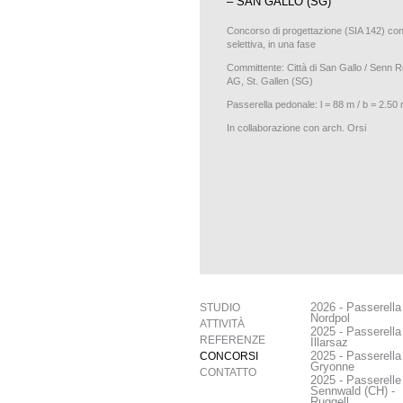
– SAN GALLO (SG)
Concorso di progettazione (SIA 142) co
selettiva, in una fase
Committente: Città di San Gallo / Senn 
AG, St. Gallen (SG)
Passerella pedonale: l = 88 m / b = 2.50
In collaborazione con arch. Orsi
2026 - Passerella
STUDIO
Nordpol
ATTIVITÀ
2025 - Passerella
REFERENZE
Illarsaz
2025 - Passerella
CONCORSI
Gryonne
CONTATTO
2025 - Passerelle
Sennwald (CH) -
Ruggell